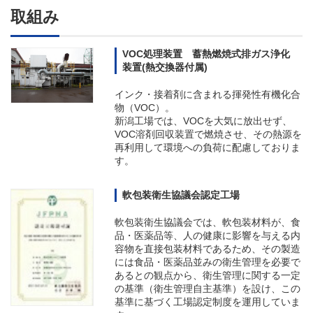
取組み
VOC処理装置 蓄熱燃焼式排ガス浄化
装置(熱交換器付属)
インク・接着剤に含まれる揮発性有機化合
物（VOC）。
新潟工場では、VOCを大気に放出せず、
VOC溶剤回収装置で燃焼させ、その熱源を
再利用して環境への負荷に配慮しておりま
す。
軟包装衛生協議会認定工場
軟包装衛生協議会では、軟包装材料が、食
品・医薬品等、人の健康に影響を与える内
容物を直接包装材料であるため、その製造
には食品・医薬品並みの衛生管理を必要で
あるとの観点から、衛生管理に関する一定
の基準（衛生管理自主基準）を設け、この
基準に基づく工場認定制度を運用していま