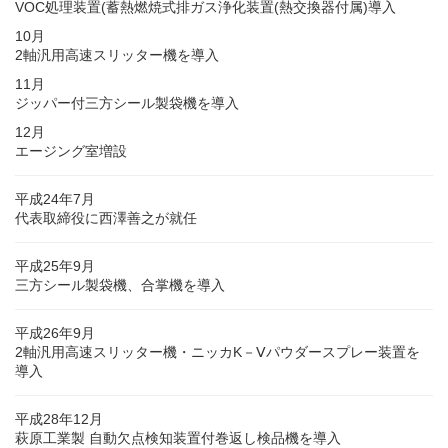
VOC処理装置(蓄熱燃焼式排ガス浄化装置(熱交換器付属)導入
10月
2軸汎用高速スリッター機を導入
11月
ジッパー付三方シール製袋機を導入
12月
エージング室増設
平成24年7月
代表取締役に西澤善之が就任
平成25年9月
三方シール製袋機、合掌機を導入
平成26年9月
2軸汎用高速スリッター機・ニッカK－Ⅴパウダースプレー装置を
導入
平成28年12月
萩原工業製 自動欠点検知装置付巻返し検品機を導入