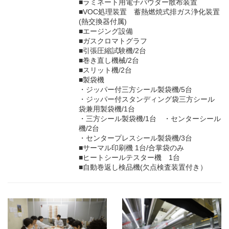
■ラミネート用電子パウダー散布装置
■VOC処理装置 蓄熱燃焼式排ガス浄化装置
(熱交換器付属)
■エージング設備
■ガスクロマトグラフ
■引張圧縮試験機/2台
■巻き直し機械/2台
■スリット機/2台
■製袋機
・ジッパー付三方シール製袋機/5台
・ジッパー付スタンディング袋三方シール
袋兼用製袋機/1台
・三方シール製袋機/1台 ・センターシール
機/2台
・センタープレスシール製袋機/3台
■サーマル印刷機 1台/合掌袋のみ
■ヒートシールテスター機 1台
■自動巻返し検品機(欠点検査装置付き）